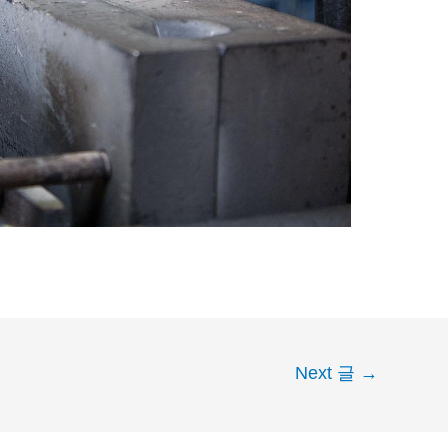
Next 글
→