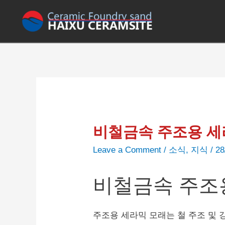
비철금속 주조용 세
Leave a Comment
/
소식
,
지식
/
28
비철금속 주조
주조용 세라믹 모래는 철 주조 및 