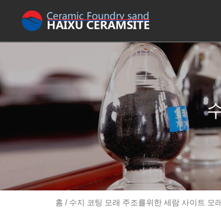
수
홈
/
수지 코팅 모래 주조를위한 세람 사이트 모