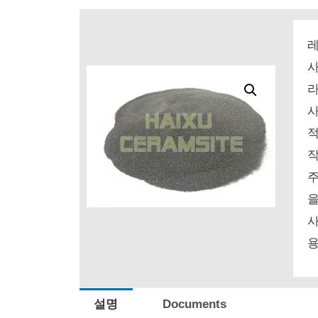
사
라
사
작
주
을
사
용
설명
Documents