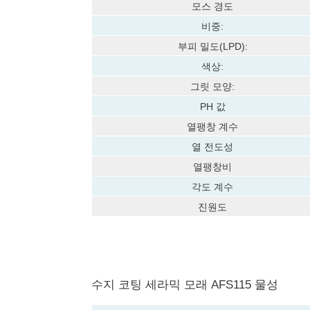
모스 경도
비중:
부피 밀도(LPD):
색상:
그릿 모양:
PH 값
열팽창 계수
열 전도성
열팽창비
각도 계수
진원도
수지 코팅 세라믹 모래 AFS115 물성