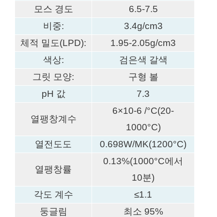
모스 경도
6.5-7.5
비중:
3.4g/cm3
체적 밀도(LPD):
1.95-2.05g/cm3
색상:
검은색 갈색
그릿 모양:
구형 볼
pH 값
7.3
6×10-6 /°C(20-
열팽창계수
1000°C)
열전도도
0.698W/MK(1200°C)
0.13%(1000°C에서
열팽창률
10분)
각도 계수
≤1.1
둥글림
최소 95%