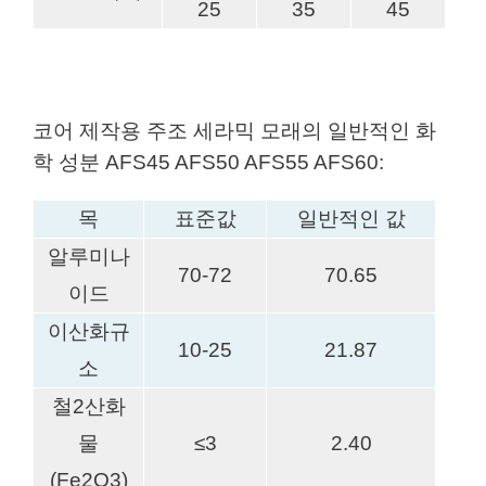
25
35
45
코어 제작용 주조 세라믹 모래의 일반적인 화
학 성분 AFS45 AFS50 AFS55 AFS60:
목
표준값
일반적인 값
알루미나
70-72
70.65
이드
이산화규
10-25
21.87
소
철2산화
물
≤3
2.40
(Fe2O3)