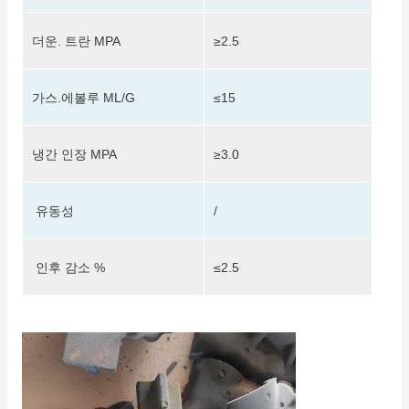
더운.
트란 MPA
≥2.5
가스.에볼루 ML/G
≤15
냉간 인장 MPA
≥3.0
유동성
/
인후 감소 %
≤2.5